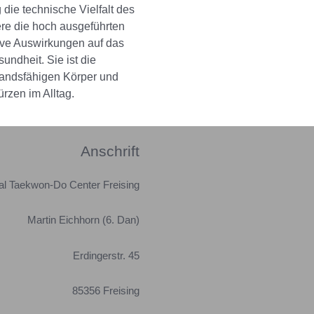
die technische Vielfalt des
re die hoch ausgeführten
ive Auswirkungen auf das
ndheit. Sie ist die
standsfähigen Körper und
 bei Stürzen im Alltag.
Anschrift
nal Taekwon-Do Center Freising
Martin Eichhorn (6. Dan)
Erdingerstr. 45
85356 Freising