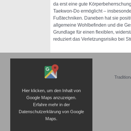
da erst eine gute Körperbeherrschung 
Taekwon-Do ermöglicht – insbesonde
Fußtechniken. Daneben hat sie posit
allgemeine Wohlbefinden und die Gesu
Grundlage für einen flexiblen, wider
reduziert das Verletzungsrisiko
Inhalt
von
Google
Traditio
Maps
anzeigen
Hier klicken, um den Inhalt von
Google Maps anzuzeigen.
Erfahre mehr in der
Datenschutzerklärung
von Google
Maps.