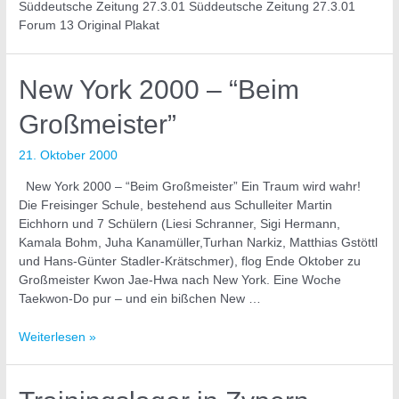
Süddeutsche Zeitung 27.3.01 Süddeutsche Zeitung 27.3.01
Forum 13 Original Plakat
New
New York 2000 – “Beim
York
Großmeister”
2000
–
“Beim
21. Oktober 2000
Großmeister”
New York 2000 – “Beim Großmeister” Ein Traum wird wahr!
Die Freisinger Schule, bestehend aus Schulleiter Martin
Eichhorn und 7 Schülern (Liesi Schranner, Sigi Hermann,
Kamala Bohm, Juha Kanamüller,Turhan Narkiz, Matthias Gstöttl
und Hans-Günter Stadler-Krätschmer), flog Ende Oktober zu
Großmeister Kwon Jae-Hwa nach New York. Eine Woche
Taekwon-Do pur – und ein bißchen New …
Weiterlesen »
Trainingslager