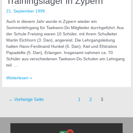
Trainingslager in Zypern
in
Zypern
21. September 1999
Auch in diesem Jahr wurde in Zypern wieder ein
Sommerlehrgang für Taekwon-Do Mitglieder durchgeführt. Aus
der Schule Freising waren 10 Schüler, mit ihrem Schulleiter
Martin Eichhorn (3. Dan), angereist. Die Lehrgangsleitung
hatten Hans-Ferdinand Hunkel (5. Dan), Kiel und Efstratios
Papadellis (5. Dan), Erlangen. Insgesamt nahmen ca. 70
Schüler aus verschiedenen Taekwon-Do Schulen am Lehrgang
teil. …
Weiterlesen »
←
Vorherige Seite
1
2
3
Inhalt
von