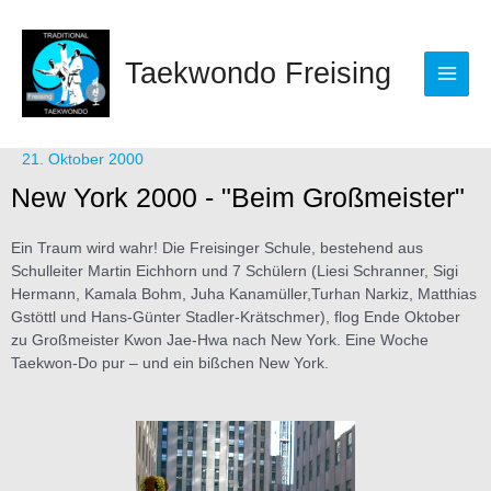
Zum
Main
Inhalt
springen
Men
Taekwondo Freising
Beitragsnavigation
21. Oktober 2000
New York 2000 - "Beim Großmeister"
Ein Traum wird wahr! Die Freisinger Schule, bestehend aus
Schulleiter Martin Eichhorn und 7 Schülern (Liesi Schranner, Sigi
Hermann, Kamala Bohm, Juha Kanamüller,Turhan Narkiz, Matthias
Gstöttl und Hans-Günter Stadler-Krätschmer), flog Ende Oktober
zu Großmeister Kwon Jae-Hwa nach New York. Eine Woche
Taekwon-Do pur – und ein bißchen New York.