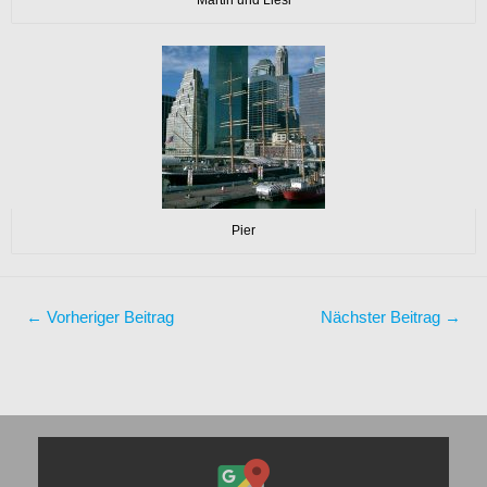
Pier
←
Vorheriger Beitrag
Nächster Beitrag
→
Inhalt
von