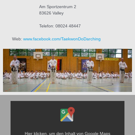
Am Sportzentrum 2
83626 Valley
Telefon: 08024 48447
Web:
www.facebook.com/TaekwonDoDarching
Inhalt
von
Google
Maps
anzeigen
Hier klicken, um den Inhalt von Google Maps