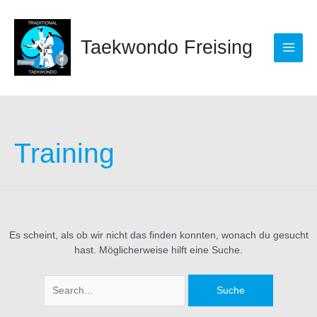
Zum
Main
Inhalt
springen
Men
Taekwondo Freising
Suchen
nach:
Training
Es scheint, als ob wir nicht das finden konnten, wonach du gesucht
hast. Möglicherweise hilft eine Suche.