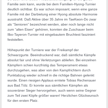
Familie sein kann, wurde bei dem Familien-Hyong-Turnier
deutlich sichtbar. Es war schon imposant, wenn eine ganze
Familie mit der Darbietung einer Hyong absolute Harmonie
ausstrahlt. Daß Aktive über 35 Jahre im TaeKwon-Do zwar
als “Senioren” bezeichnet werden, aber noch lange nicht
zum “alten Eisen” gehören, konnten die Zuschauer beim
Ilbo-Tayeron-Turnier mit eingebautem Bruchtest fasziniert
feststellen.
Höhepunkt der Turniere war der Freikampf der
Schwarzgurte. Beeindruckend war, daß sämtliche Kämpfe
absolut fair und ohne Verletzungen abliefen. Bei einzelnen
Kämpfern schien kurzfristig das Temperament etwas
durchzugehen, was aber von den Kampfrichtern durch
Punktabzug wieder schnell in die richtige Bahnen gelenkt
wurde. Einen riesigen Applaus erntete Tobias Rechenauer
aus Bad.Tölz. Er konnte aus sämtlichen Kämpfen als
souveräner Sieger hervorgehen, auch wenn seine Gegner
zum Teil zwei Köpfe größer waren! Herzlichen Glückwunsch
für den ersten Platz.