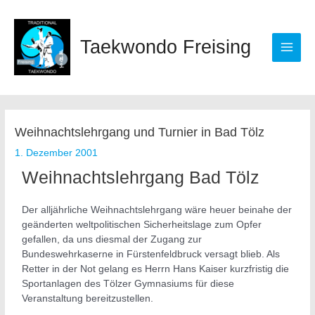
Zum
Main
Inhalt
springen
Men
Taekwondo Freising
Beitragsnavigation
Weihnachtslehrgang und Turnier in Bad Tölz
1. Dezember 2001
Weihnachtslehrgang Bad Tölz
Der alljährliche Weihnachtslehrgang wäre heuer beinahe der
geänderten weltpolitischen Sicherheitslage zum Opfer
gefallen, da uns diesmal der Zugang zur
Bundeswehrkaserne in Fürstenfeldbruck versagt blieb. Als
Retter in der Not gelang es Herrn Hans Kaiser kurzfristig die
Sportanlagen des Tölzer Gymnasiums für diese
Veranstaltung bereitzustellen.