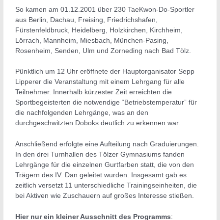
So kamen am 01.12.2001 über 230 TaeKwon-Do-Sportler
aus Berlin, Dachau, Freising, Friedrichshafen,
Fürstenfeldbruck, Heidelberg, Holzkirchen, Kirchheim,
Lörrach, Mannheim, Miesbach, München-Pasing,
Rosenheim, Senden, Ulm und Zorneding nach Bad Tölz.
Pünktlich um 12 Uhr eröffnete der Hauptorganisator Sepp
Lipperer die Veranstaltung mit einem Lehrgang für alle
Teilnehmer. Innerhalb kürzester Zeit erreichten die
Sportbegeisterten die notwendige “Betriebstemperatur” für
die nachfolgenden Lehrgänge, was an den
durchgeschwitzten Doboks deutlich zu erkennen war.
Anschließend erfolgte eine Aufteilung nach Graduierungen.
In den drei Turnhallen des Tölzer Gymnasiums fanden
Lehrgänge für die einzelnen Gurtfarben statt, die von den
Trägern des IV. Dan geleitet wurden. Insgesamt gab es
zeitlich versetzt 11 unterschiedliche Trainingseinheiten, die
bei Aktiven wie Zuschauern auf großes Interesse stießen.
Hier nur ein kleiner Ausschnitt des Programms
: